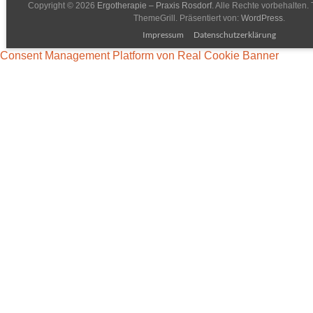
Copyright © 2026
Ergotherapie – Praxis Rosdorf
. Alle Rechte vorbehalten
ThemeGrill. Präsentiert von:
WordPress
.
Impressum
Datenschutzerklärung
Consent Management Platform von Real Cookie Banner