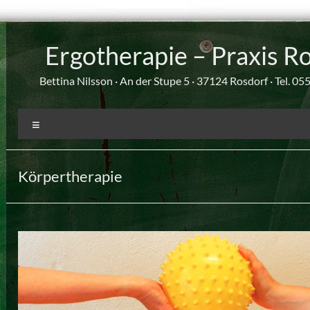
Zum
Inhalt
Ergotherapie – Praxis R
springen
Bettina Nilsson · An der Stupe 5 · 37124 Rosdorf · Tel. 0
Menü
Körpertherapie