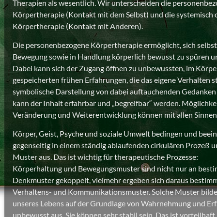
Therapien als wesentlich. Wir unterscheiden die personenbe
Körpertherapie (Kontakt mit dem Selbst) und die systemisch o
Körpertherapie (Kontakt mit Anderen).
Die personenbezogene Körpertherapie ermöglicht, sich selbst 
Bewegung sowie in Handlung körperlich bewusst zu spüren un
Dabei kann sich der Zugang öffnen zu unbewussten, im Körp
gespeicherten frühen Erfahrungen, die das eigene Verhalten s
symbolische Darstellung von dabei auftauchenden Gedanken
kann der Inhalt erfahrbar und „begreifbar“ werden. Möglichke
Veränderung und Weiterentwicklung können mit allen Sinnen
Körper, Geist, Psyche und soziale Umwelt bedingen und beein
gegenseitig in einem ständig ablaufenden cirkulären Prozeß u
Muster aus. Das ist wichtig für therapeutische Prozesse:
Körperhaltung und Bewegungsmuster sind nicht nur an best
Denkmuster gekoppelt, vielmehr ergeben sich daraus bestim
Verhaltens- und Kommunikationsmuster. Solche Muster bilde
unseres Lebens auf der Grundlage von Wahrnehmung und Er
unbewusst aus. Sie können sehr stabil sein. Das ist vorteilhaft,